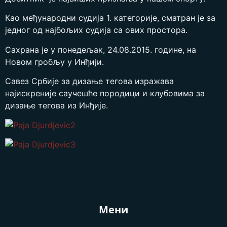
Као међународни судија 1. категорије, сматран је за
једног од најбољих судија са ових простора.
Сахрана је у понедељак, 24.08.2015. године, на
Новом гробљу у Инђији.
Савез Србије за дизање тегова изражава
најискреније саучешће породици и клубовима за
дизање тегова из Инђије.
Мени