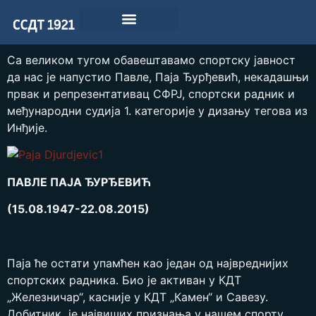
Са великом тугом обавештавамо спортску јавност
да нас је напустио Павле, Паја Ђурђевић, некадашњи
првак и репрезентативац СФРЈ, спортски радник и
међународни судија 1. категорије у дизању тегова из
Инђије.
ПАВЛЕ ПАЈА ЂУРЂЕВИЋ
(15.08.1947-22.08.2015)
Паја ће остати упамћен као један од највреднијих
спортских радника. Био је активан у КДТ
„Железничар“, касније у КДТ „Камен“ и Савезу.
Добитник је највиших признања у нашем спорту.