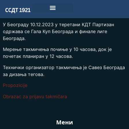
У Београду 10.12.2023 у теретани КДТ Партизан
одржава се Гала Куп Београда и финале лиге
Београда.
Мерење такмичења почиње у 10 часова, док је
почетак планиран у 12 часова.
Технички организатор такмичења је Савез Београда
за дизања тегова.
Propozicije
Obrazac za prijavu takmičara
Мени