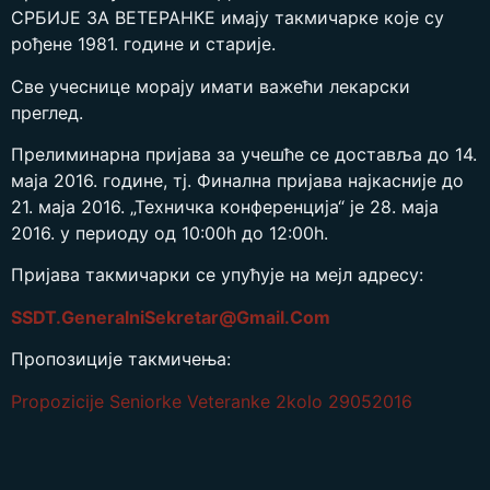
СРБИЈЕ ЗА ВЕТЕРАНКЕ имају такмичарке које су
рођене 1981. године и старије.
Све учеснице морају имати важећи лекарски
преглед.
Прелиминарна пријава за учешће се доставља до 14.
маја 2016. године, тј. Финална пријава најкасније до
21. маја 2016. „Техничка конференција“ је 28. маја
2016. у периоду oд 10:00h до 12:00h.
Пријава такмичарки се упућује на мејл адресу:
SSDT.GeneralniSekretar@Gmail.Com
Пропозиције такмичења:
Propozicije Seniorke Veteranke 2kolo 29052016