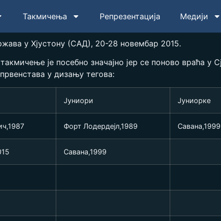
Такмичења
Репрезентација
Медији
жава у Хјустону (САД), 20-28 новембар 2015.
а такмичење је посебно значајно јер се поново враћа у
 првенстава у дизању тегова:
Јуниори
Јуниорке
ич,1987
Форт Лодердејл,1989
Савана,1999
015
Савана,1999