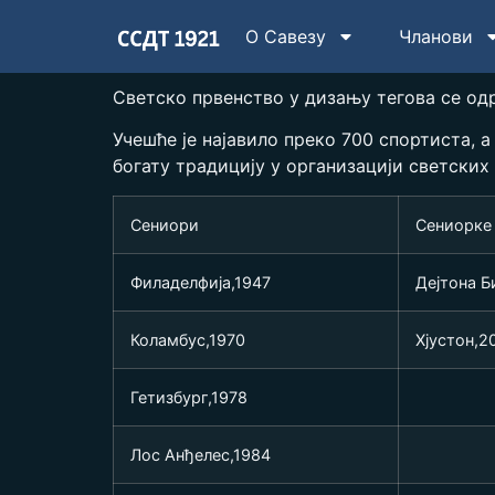
О Савезу
Чланови
Светско првенство у дизању тегова се одр
Учешће је најавило преко 700 спортиста, 
богату традицију у организацији светских
Сениори
Сениорке
Филаделфија,1947
Дејтона Б
Колaмбус,1970
Хјустон,2
Гетизбург,1978
Лос Анђелес,1984