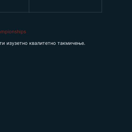
ampionships
ти изузетно квалитетно такмичење.