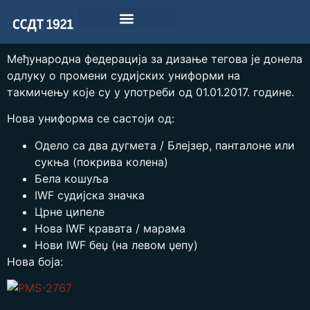
Међународна федерација за дизање тегова је донела
одлуку о промени судијских униформи на
такмичењу које су у употреби од 01.01.2017. године.
Нова униформа се састоји од:
Одело са два дугмета / Блејзер, панталоне или
сукња (покрива колена)
Бела кошуља
IWF судијска значка
Црне ципеле
Нова IWF кравата / марама
Нови IWF беџ (на левом џепу)
Нова боја: