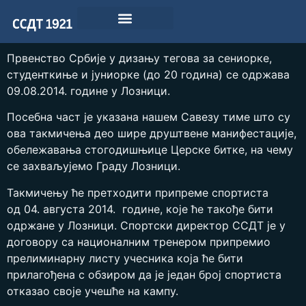
Првенство Србије у дизању тегова за сениорке,
студенткиње и јуниорке (до 20 година) се одржава
09.08.2014. године у Лозници.
Посебна част је указана нашем Савезу тиме што су
ова такмичења део шире друштвене манифестације,
обележавања стогодишњице Церске битке, на чему
се захваљујемо Граду Лозници.
Такмичењу ће претходити припреме спортиста
од 04. августа 2014. године, које ће такође бити
одржане у Лозници. Спортски директор ССДТ је у
договору са националним тренером припремио
прелиминарну листу учесника која ће бити
прилагођена с обзиром да је један број спортиста
отказао своје учешће на кампу.