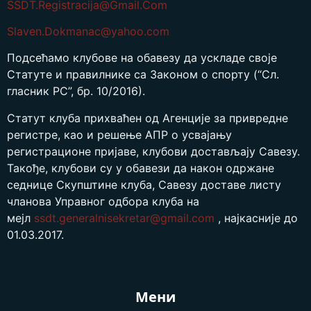
SSDT.Registracija@Gmail.Com
Slaven.Dokmanac@yahoo.com
Подсећамо клубове на обавезу да ускладе своје
Статуте и правилнике са Законом о спорту (“Сл.
гласник РС”, бр. 10/2016).
Статут клуба прихваћен од Агенције за привредне
регистре, као и решење АПР о усвајању
регистрационе пријаве, клубови достављају Савезу.
Такође, клубови су у обавези да након одржане
седнице Скупштине клуба, Савезу доставе листу
чланова Управног одбора клуба на
мејл
ssdt.generalnisekretar@gmail.
com
, најкасније до
01.03.2017.
Мени