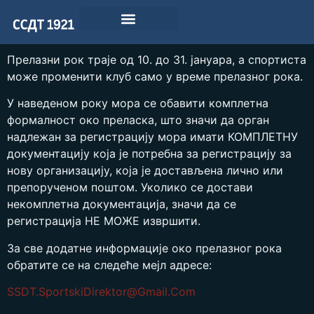
Прелазни рок траје од 10. до 31. јануара, а спортиста
може променити клуб само у време прелазног рока.
У наведеном року мора се обавити комплетна
формалност око преласка, што значи да орган
надлежан за регистрацију мора имати КОМПЛЕТНУ
документацију која је потребна за регистрацију за
нову организацију, која је достављена лично или
препорученом поштом. Уколико се достави
некомплетна документација, значи да се
регистрација НЕ МОЖЕ извршити.
За све додатне информације око прелазног рока
обратите се на следеће мејл адресе:
SSDT.SportskiDirektor@Gmail.Com