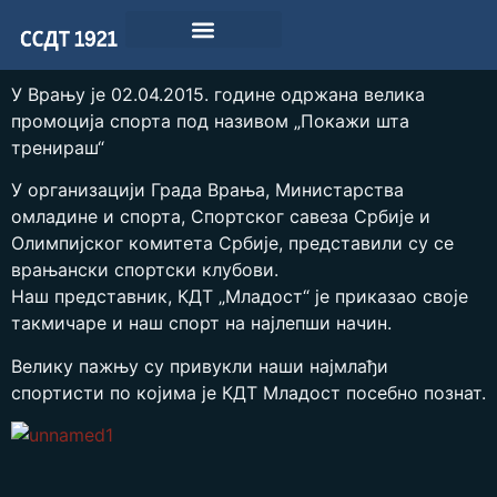
У Врању је 02.04.2015. године одржана велика
промоција спорта под називом „Покажи шта
тренираш“
У организацији Града Врања, Министарства
омладине и спорта, Спортског савеза Србије и
Олимпијског комитета Србије, представили су се
врањански спортски клубови.
Наш представник, КДТ „Младост“ je приказао своје
такмичаре и наш спорт на најлепши начин.
Велику пажњу су привукли наши најмлађи
спортисти по којима је КДТ Младост посебно познат.