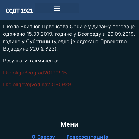
II коло Екипног Првенства Србије у дизању тегова је
одржано 15.09.2019. године у Београду и 29.09.2019.
године у Суботици (уједно je одржано Првенство
Војводине У20 & У23).
Резултати такмичења:
IIkololigeBeograd20190915
IIkololigeVojvodina20190929
Мени
О Савезу
Репрезентација