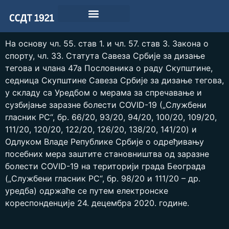
На основу чл. 55. став 1. и чл. 57. став 3. Закона о
спорту, чл. 33. Статута Савеза Србије за дизање
тегова и члана 47а Пословника о раду Скупштине,
седница Скупштине Савеза Србије за дизање тегова,
у складу са Уредбом о мерама за спречавање и
сузбијање заразне болести COVID-19 („Службени
гласник РС“, бр. 66/20, 93/20, 94/20, 100/20, 109/20,
111/20, 120/20, 122/20, 126/20, 138/20, 141/20) и
Одлуком Владе Републике Србије о одређивању
посебних мера заштите становништва од заразне
болести COVID-19 на територији града Београда
(„Службени гласник РС“, бр. 98/20 и 111/20 – др.
уредба) одржаће се путем електронске
кореспонденције 24. децембра 2020. године.