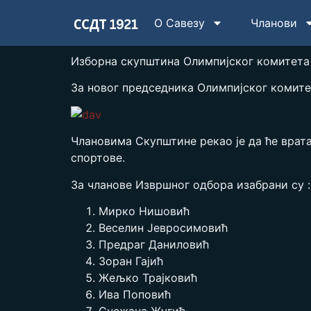
О Савезу
Чланови
Изборна скупштина Олимпијског комитета С
За новог председника Олимпијског комите
Члановима Скупштине рекао је да ће врата
спортове.
За чланове Извршног одбора изабрани су :
Мирко Нишовић
Веселин Јевросимовић
Предраг Даниловић
Зоран Гајић
Жељко Трајковић
Ива Поповић
Снежана Жугић