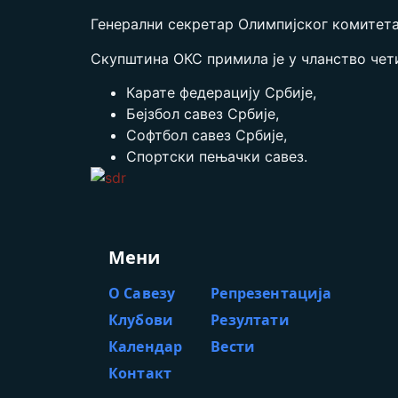
Генерални секретар Олимпијског комитета
Скупштина ОКС примила је у чланство чети
Карате федерацију Србије,
Бејзбол савез Србије,
Софтбол савез Србије,
Спортски пењачки савез.
Мени
О Савезу
Репрезентација
Клубови
Резултати
Календар
Вести
Контакт