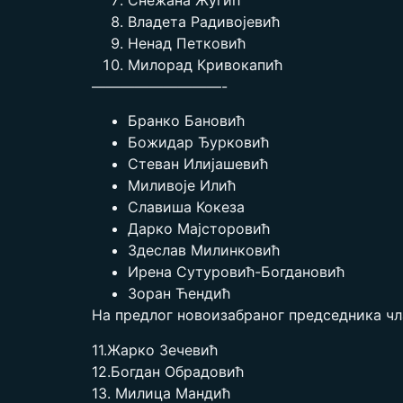
Владета Радивојевић
Ненад Петковић
Милорад Кривокапић
—————————-
Бранко Бановић
Божидар Ђурковић
Стеван Илијашевић
Миливоје Илић
Славиша Кокеза
Дарко Мајсторовић
Здеслав Милинковић
Ирена Сутуровић-Богдановић
Зоран Ћендић
На предлог новоизабраног председника чл
11.Жарко Зечевић
12.Богдан Обрадовић
13. Милица Мандић