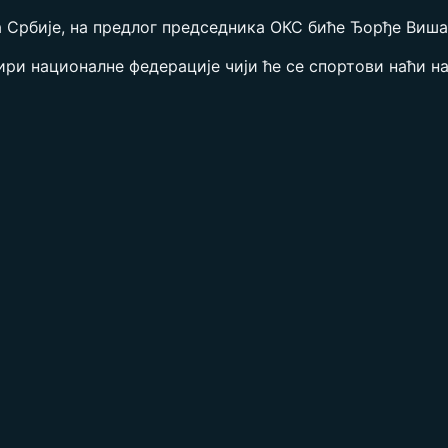
 Србије, на предлог председника ОКС биће Ђорђе Виша
ри националне федерације чији ће се спортови наћи на