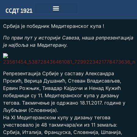
Србија је победник Медитеранског купа !
По први пут у историји Савеза, наша репрезентација
је најбоља на Медитерану.
Репрезентација Србије у саставу Александра
Прокић, Верица Душанић, Стеван Владисављев,
Ервин Рожњик, Тивадар Кајдочи и Ненад Кужић
победници су 11. Медитеранског купа у дизању
тегова. Такмичење је одржано 18.11.2017. године у
Љубљани (Словенија).
На XI Медитеранском купу у дизању тегова
учествовало је 48 такмичара/ки из 11 земаља:
Србија, Италија, Француска, Словенија, Шпанија,