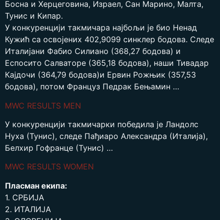
Босна и Херцеговина, Израел, Сан Марино, Малта,
Тунис и Кипар.
У конкуренцији такмичара најбољи је био Ненад
Кужић са освојених 402,9099 синклер бодова. Следе
Италијани Фабио Силиано (368,27 бодова) и
Еспосито Салваторе (365,18 бодова), наши Тивадар
Кајдочи (364,79 бодова)и Ервин Рожњик (357,53
бодова), потом Француз Педрак Бењамин …
MWC RESULTS MEN
У конкуренцији такмичарки победила је Ландолс
Нуха (Тунис), следе Пађиаро Александра (Италија),
Белхир Гофранце (Тунис) …
MWC RESULTS WOMEN
Пласман екипа:
1. СРБИЈА
2. ИТАЛИЈА