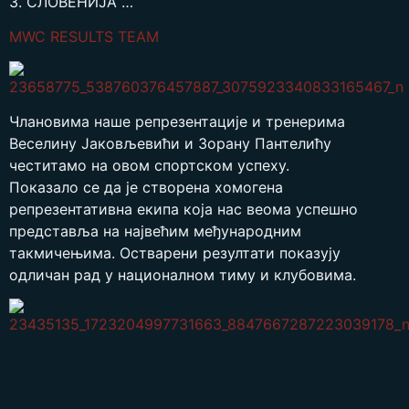
3. СЛОВЕНИЈА …
MWC RESULTS TEAM
Члановима наше репрезентације и тренерима
Веселину Јаковљевићи и Зорану Пантелићу
честитамо на овом спортском успеху.
Показало се да је створена хомогена
репрезентативна екипа која нас веома успешно
представља на највећим међународним
такмичењима. Остварени резултати показују
одличан рад у националном тиму и клубовима.