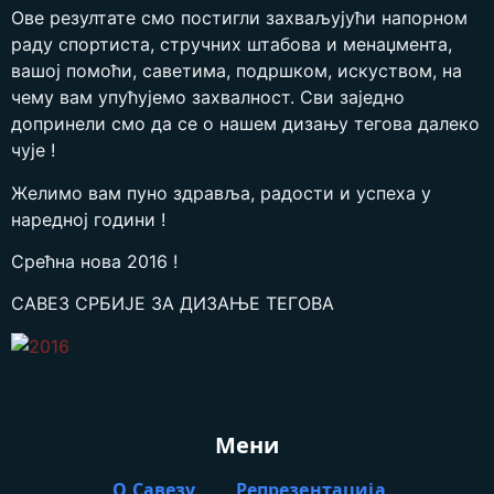
Ове резултате смо постигли захваљујући напорном
раду спортиста, стручних штабова и менаџмента,
вашој помоћи, саветима, подршком, искуством, на
чему вам упућујемо захвалност. Сви заједно
допринели смо да се о нашем дизању тегова далеко
чује !
Желимо вам пуно здравља, радости и успеха у
наредној години !
Срећна нова 2016 !
САВЕЗ СРБИЈЕ ЗА ДИЗАЊЕ ТЕГОВА
Мени
О Савезу
Репрезентација