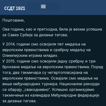
Поштовани,
Ова година, као и претходна, била је веома успешна
за Савез Србије за дизање тегова.
У 2014. години смо освојили пет медаља на
европским првенствима и сребрну медаљу на
Олимпијским играма младих.
У 2015. години смо освојили једну сребрну и три
бронзане медаље на европским првенствима. Поред
тога, два такмичара су четвртопласирана на
европским првенствима. Освајали смо медаље на
више међународних турнира. Национални рекорди
се обарају „свакодневно“. Успешно организујемо
такмичење из календара Међународне федерације
за дизање тегова.