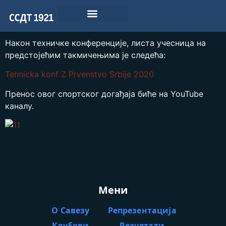
Након техничке конференције, листа учесница на
предстојећим такмичењима је следећа:
Tehnicka konf Z Prvenstvo Srbije 2020
Пренос овог спортског догађаја биће на YouTube
каналу.
Мени
О Савезу
Репрезентација
Клубови
Резултати