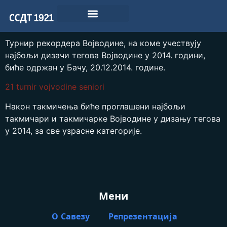
Турнир рекордера Војводине, на коме учествују
најбољи дизачи тегова Војводине у 2014. години,
биће одржан у Бачу, 20.12.2014. године.
21 turnir vojvodine seniori
Након такмичења биће проглашени најбољи
такмичари и такмичарке Војводине у дизању тегова
у 2014, за све узрасне категорије.
Мени
О Савезу
Репрезентација