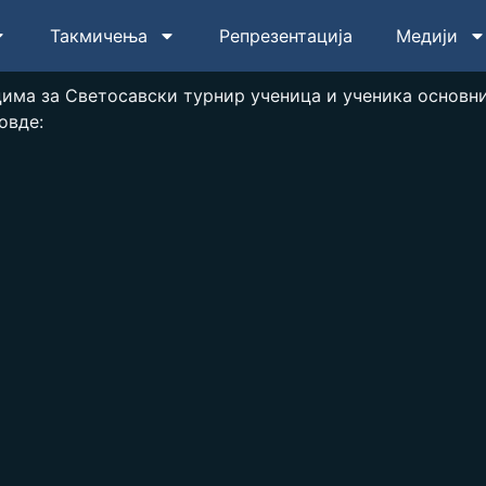
Такмичења
Репрезентација
Медији
има за Светосавски турнир ученица и ученика основни
овде: