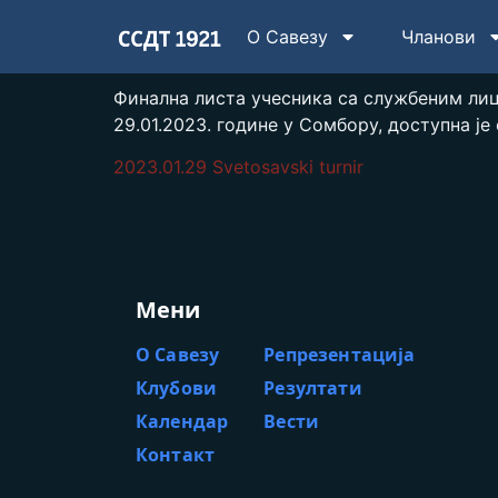
О Савезу
Чланови
Финална листа учесника са службеним лиц
29.01.2023. године у Сомбору, доступна је 
2023.01.29 Svetosavski turnir
Мени
О Савезу
Репрезентација
Клубови
Резултати
Календар
Вести
Контакт