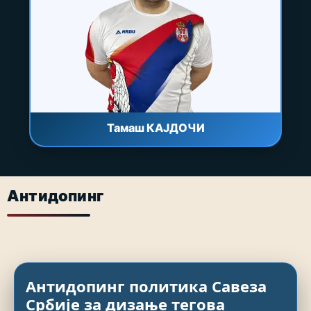
Тамаш КАЈДОЧИ
Антидопинг
Антидопинг политика Савеза
Србије за дизање тегова