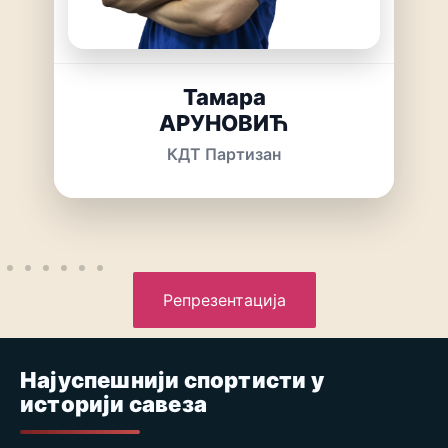
Тамара
АРУНОВИЋ
КДТ Партизан
Репрезентација
Најуспешнији спортисти у
историји савеза