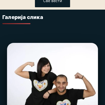
Све вести
Галерија слика