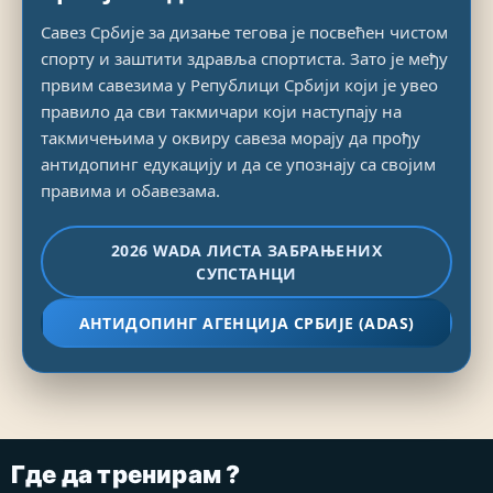
Савез Србије за дизање тегова је посвећен чистом
спорту и заштити здравља спортиста. Зато је међу
првим савезима у Републици Србији који је увео
правило да сви такмичари који наступају на
такмичењима у оквиру савеза морају да прођу
антидопинг едукацију и да се упознају са својим
правима и обавезама.
2026 WADA ЛИСТА ЗАБРАЊЕНИХ
СУПСТАНЦИ
АНТИДОПИНГ АГЕНЦИЈА СРБИЈЕ (ADAS)
Где да тренирам ?