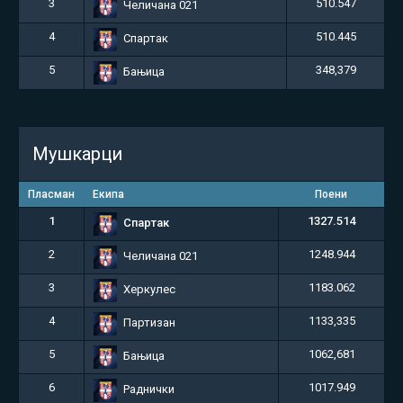
3
510.547
Челичана 021
4
510.445
Спартак
5
348,379
Бањица
Мушкарци
Пласман
Екипа
Поени
1
1327.514
Спартак
2
1248.944
Челичана 021
3
1183.062
Херкулес
4
1133,335
Партизан
5
1062,681
Бањица
6
1017.949
Раднички