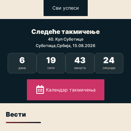
Сви успеси
Следеће такмичење
40. Куп Суботице
Суботица,Србија, 15.08.2026
6
19
43
23
дана
сати
минута
секунди
Календар такмичења
Вести