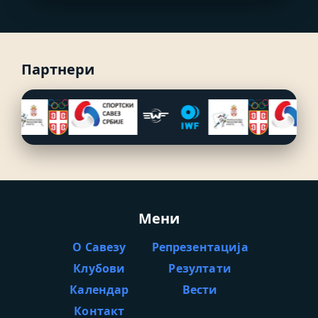
Партнери
Мени
О Савезу
Репрезентација
Клубови
Резултати
Календар
Вести
Контакт