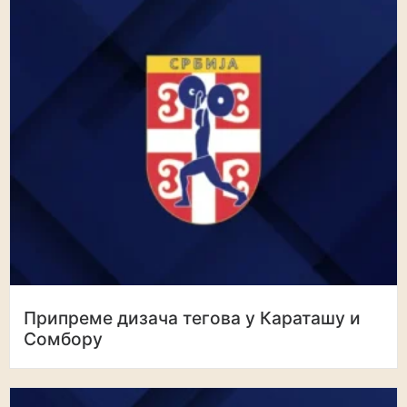
Припреме дизача тегова у Караташу и
Сомбору