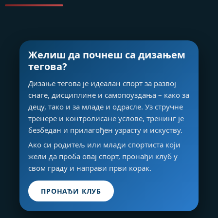
Желиш да почнеш са дизањем
тегова?
Дизање тегова је идеалан спорт за развој
снаге, дисциплине и самопоуздања – како за
децу, тако и за младе и одрасле. Уз стручне
тренере и контролисане услове, тренинг је
безбедан и прилагођен узрасту и искуству.
Ако си родитељ или млади спортиста који
жели да проба овај спорт, пронађи клуб у
свом граду и направи први корак.
ПРОНАЂИ КЛУБ