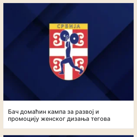
Бач домаћин кампа за развој и
промоцију женског дизања тегова