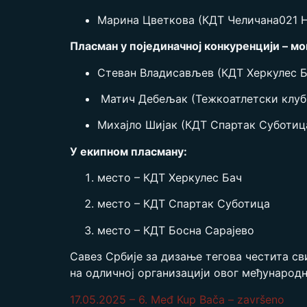
Марина Цветкова (КДТ Челичана021 
Пласман у појединачној конкуренцији – м
Стеван Владисављев (КДТ Херкулес Б
Матич Дебељак (Тежкоатлетски клуб
Михајло Шијак (КДТ Спартак Суботиц
У екипном пласману:
место – КДТ Херкулес Бач
место – КДТ Спартак Суботица
место – КДТ Босна Сарајево
Савез Србије за дизање тегова честита св
на одличној организацији овог међународ
17.05.2025 – 6. Međ Kup Bača – završeno