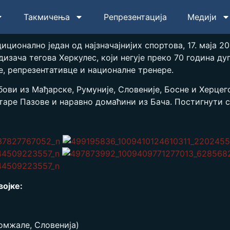
Такмичења
Репрезентација
Медији
диционално један од најзначајнијих спортова, 17. маја 
изача тегова Херкулес, који негује преко 70 година дуг
е, репрезентативце и националне тренере.
ви из Мађарске, Румуније, Словеније, Босне и Херцего
таре Пазове и наравно домаћини из Бача. Постигнути с
војке:
омжале, Словенија)