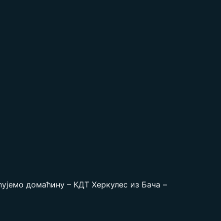
ћујемо домаћину – КДТ Херкулес из Бача –