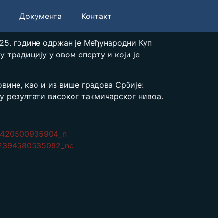
Документа
Контакт
2025. године одржан је Међународни Куп
у традицију у овом спорту и који је
вине, као и из више градова Србије:
у резултати високог такмичарског нивоа.
o