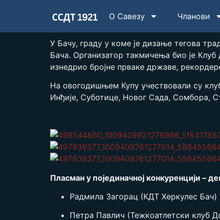
О Савезу
Чланови
У Бачу, граду у коме је дизање тегова тра
Бача. Организатор такмичења био је Клуб д
изнедрио бројне прваке државе, рекордер
На овогодишњем Купу учествовали су клубо
Инђије, Суботице, Новог Сада, Сомбора, С
Пласман у појединачној конкуренцији – де
Радмила Загорац (КДТ Херкулес Бач)
Петра Павлич (Тежкоатлетски клуб Д