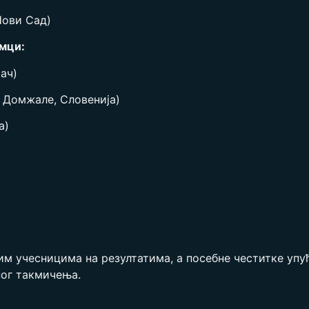
Нови Сад)
омци:
ач)
 Домжале, Словенија)
а)
им учесницима на резултатима, а посебне честитке упу
ног такмичења.