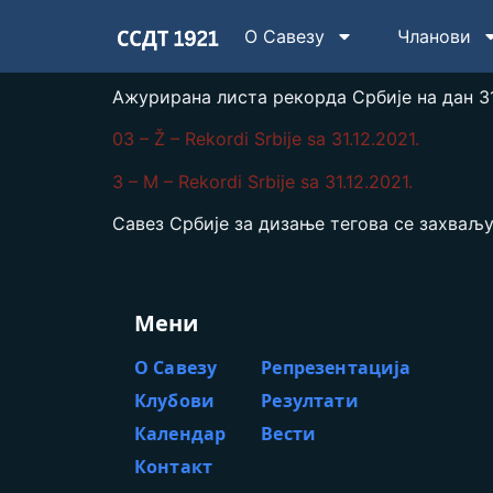
О Савезу
Чланови
Ажурирана листа рекорда Србије на дан 31.
03 – Ž – Rekordi Srbije sa 31.12.2021.
3 – M – Rekordi Srbije sa 31.12.2021.
Савез Србије за дизање тегова се захваљ
Мени
О Савезу
Репрезентација
Клубови
Резултати
Календар
Вести
Контакт