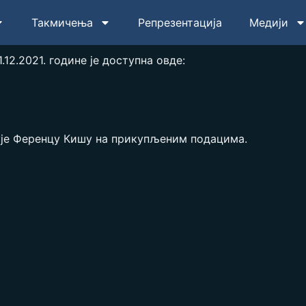
Такмичења
Репрезентација
Медији
12.2021. године је доступна овде:
ује Ференцу Кишу на прикупљеним подацима.